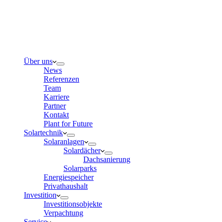
Über uns
News
Referenzen
Team
Karriere
Partner
Kontakt
Plant for Future
Solartechnik
Solaranlagen
Solardächer
Dachsanierung
Solarparks
Energiespeicher
Privathaushalt
Investition
Investitionsobjekte
Verpachtung
Service