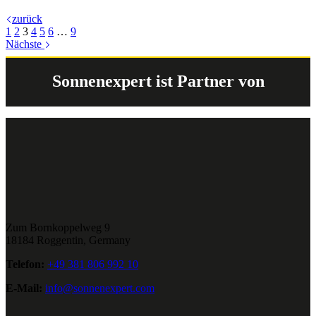
zurück
1
2
3
4
5
6
…
9
Nächste
Sonnenexpert ist Partner von
Zum Bornkoppelweg 9
18184 Roggentin, Germany
Telefon:
+49 381 806 992 10
E-Mail:
info@sonnenexpert.com