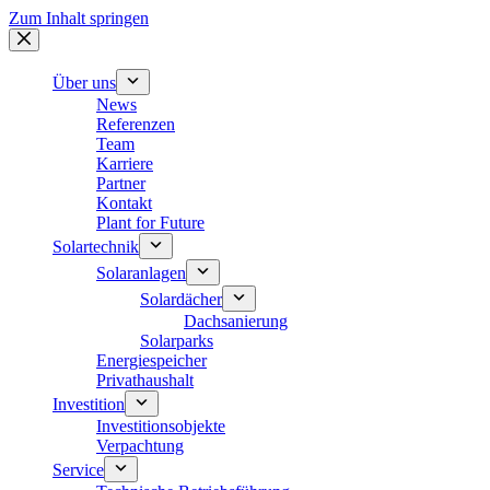
Zum Inhalt springen
Über uns
News
Referenzen
Team
Karriere
Partner
Kontakt
Plant for Future
Solartechnik
Solaranlagen
Solardächer
Dachsanierung
Solarparks
Energiespeicher
Privathaushalt
Investition
Investitionsobjekte
Verpachtung
Service