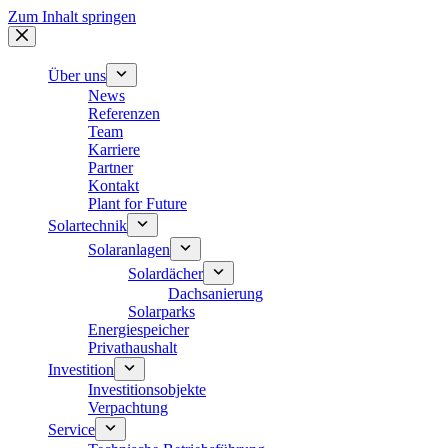
Zum Inhalt springen
Über uns
News
Referenzen
Team
Karriere
Partner
Kontakt
Plant for Future
Solartechnik
Solaranlagen
Solardächer
Dachsanierung
Solarparks
Energiespeicher
Privathaushalt
Investition
Investitionsobjekte
Verpachtung
Service