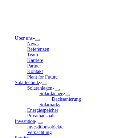
Über uns
News
Referenzen
Team
Karriere
Partner
Kontakt
Plant for Future
Solartechnik
Solaranlagen
Solardächer
Dachsanierung
Solarparks
Energiespeicher
Privathaushalt
Investition
Investitionsobjekte
Verpachtung
Service