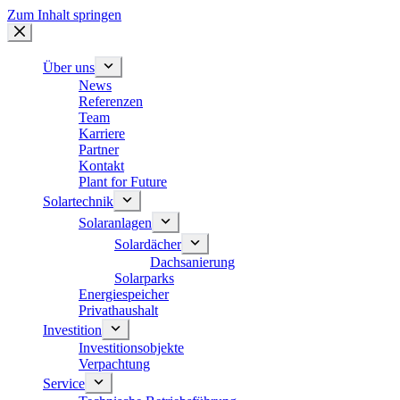
Zum Inhalt springen
Über uns
News
Referenzen
Team
Karriere
Partner
Kontakt
Plant for Future
Solartechnik
Solaranlagen
Solardächer
Dachsanierung
Solarparks
Energiespeicher
Privathaushalt
Investition
Investitionsobjekte
Verpachtung
Service