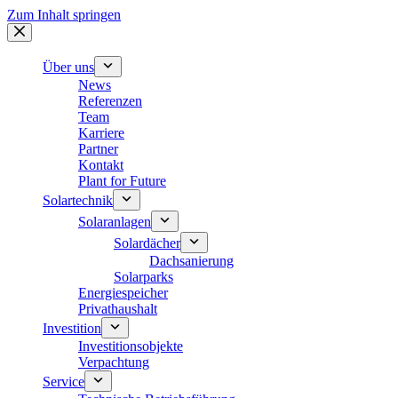
Zum Inhalt springen
Über uns
News
Referenzen
Team
Karriere
Partner
Kontakt
Plant for Future
Solartechnik
Solaranlagen
Solardächer
Dachsanierung
Solarparks
Energiespeicher
Privathaushalt
Investition
Investitionsobjekte
Verpachtung
Service