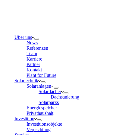
Über uns
News
Referenzen
Team
Karriere
Partner
Kontakt
Plant for Future
Solartechnik
Solaranlagen
Solardächer
Dachsanierung
Solarparks
Energiespeicher
Privathaushalt
Investition
Investitionsobjekte
Verpachtung
Service