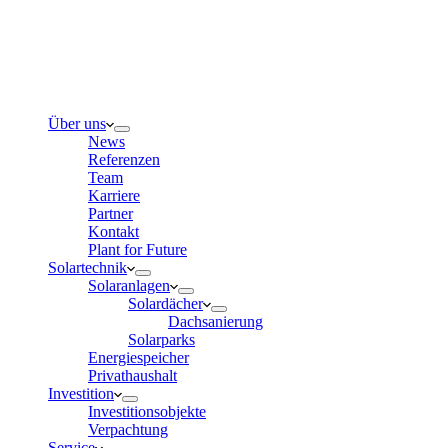
Über uns
News
Referenzen
Team
Karriere
Partner
Kontakt
Plant for Future
Solartechnik
Solaranlagen
Solardächer
Dachsanierung
Solarparks
Energiespeicher
Privathaushalt
Investition
Investitionsobjekte
Verpachtung
Service