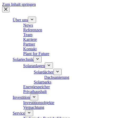
Zum Inhalt springen
Über uns
News
Referenzen
Team
Karriere
Partner
Kontakt
Plant for Future
Solartechnik
Solaranlagen
Solardächer
Dachsanierung
Solarparks
Energiespeicher
Privathaushalt
Investition
Investitionsobjekte
Verpachtung
Service