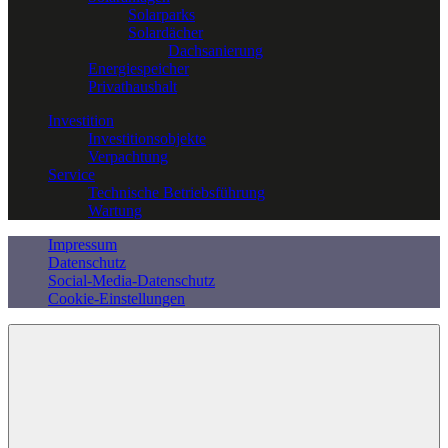
Solarparks
Solardächer
Dachsanierung
Energiespeicher
Privathaushalt
Investition
Investitionsobjekte
Verpachtung
Service
Technische Betriebsführung
Wartung
Impressum
Datenschutz
Social-Media-Datenschutz
Cookie-Einstellungen