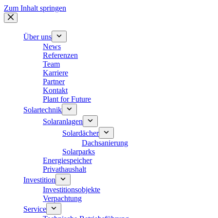
Zum Inhalt springen
Über uns
News
Referenzen
Team
Karriere
Partner
Kontakt
Plant for Future
Solartechnik
Solaranlagen
Solardächer
Dachsanierung
Solarparks
Energiespeicher
Privathaushalt
Investition
Investitionsobjekte
Verpachtung
Service