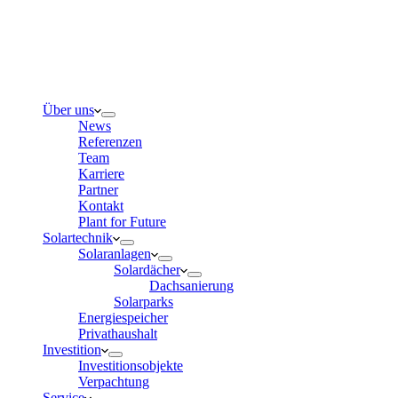
Über uns
News
Referenzen
Team
Karriere
Partner
Kontakt
Plant for Future
Solartechnik
Solaranlagen
Solardächer
Dachsanierung
Solarparks
Energiespeicher
Privathaushalt
Investition
Investitionsobjekte
Verpachtung
Service