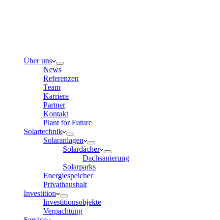
Über uns
News
Referenzen
Team
Karriere
Partner
Kontakt
Plant for Future
Solartechnik
Solaranlagen
Solardächer
Dachsanierung
Solarparks
Energiespeicher
Privathaushalt
Investition
Investitionsobjekte
Verpachtung
Service