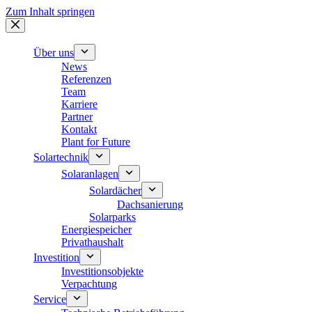
Zum Inhalt springen
Über uns
News
Referenzen
Team
Karriere
Partner
Kontakt
Plant for Future
Solartechnik
Solaranlagen
Solardächer
Dachsanierung
Solarparks
Energiespeicher
Privathaushalt
Investition
Investitionsobjekte
Verpachtung
Service