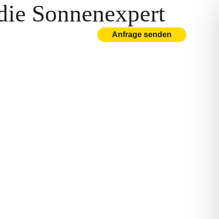
 die Sonnenexpert
✆
+49 381 806 992 10
Anfrage senden