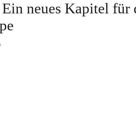
 Ein neues Kapitel für
pe
uns
Solartechnik
Investition
Service
n