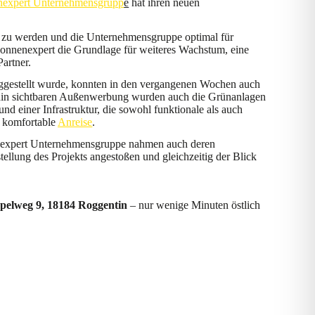
nexpert Unternehmensgrupp
e
hat ihren neuen
 zu werden und die Unternehmensgruppe optimal für
Sonnenexpert die Grundlage für weiteres Wachstum, eine
artner.
iggestellt wurde, konnten in den vergangenen Wochen auch
ithin sichtbaren Außenwerbung wurden auch die Grünanlagen
d einer Infrastruktur, die sowohl funktionale als auch
e komfortable
Anreise
.
nenexpert Unternehmensgruppe nahmen auch deren
tellung des Projekts angestoßen und gleichzeitig der Blick
elweg 9, 18184 Roggentin
– nur wenige Minuten östlich