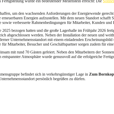
 Fertigstellung wurde ein bedeutender Meilenstein erreicht: Die
Sonne
chaffen, um den wachsenden Anforderungen der Energiewende gerecht
erneuerbaren Energien aufzustellen. Mit dem neuen Standort schafft 
e sowie verbesserte Rahmenbedingungen für Mitarbeiter, Kunden und P
 2025 bezogen hatten und die große Lagerhalle im Frühjahr 2026 fert
reich abgeschlossen werden. Neben der Installation der neuen und we
derner Unternehmensstandort mit einem einladenden Erscheinungsbild un
ze für Mitarbeiter, Besucher und Geschäftspartner sorgen zudem für ein
einsam mit rund 70 Gästen gefeiert. Neben den Mitarbeitern der Son
n entspannter Atmosphäre wurde genussvoll auf die erfolgreiche Fertigs
.
ensgruppe befindet sich in verkehrsgünstiger Lage in
Zum Bornkopp
Unternehmensstandort persönlich begrüßen zu dürfen.