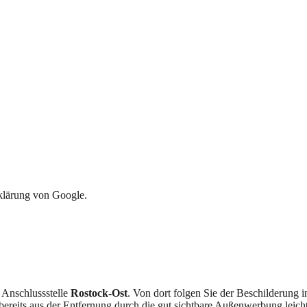
rklärung von Google.
 Anschlussstelle
Rostock-Ost
. Von dort folgen Sie der Beschilderung
ereits aus der Entfernung durch die gut sichtbare Außenwerbung leich